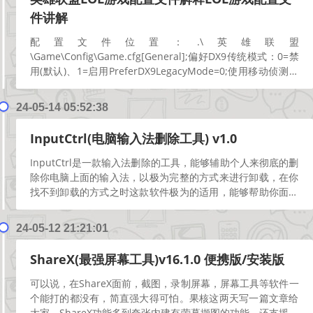
件讲解
配置文件位置：.\英雄联盟
\Game\Config\Game.cfg[General];偏好DX9传统模式：0=禁
用(默认)、1=启用PreferDX9LegacyMode=0;使用移动侦测：
0=禁用(默认)、1=启...
[阅读更多]
24-05-14 05:52:38
InputCtrl(电脑输入法删除工具) v1.0
InputCtrl是一款输入法删除的工具，能够辅助个人来彻底的删
除你电脑上面的输入法，以极为完整的方式来进行卸载，在你
找不到卸载的方式之时这款软件极为的适用，能够帮助你面对
这个场景，满足个人对于卸载上面的需求!这款小...
[阅读更多]
24-05-12 21:21:01
ShareX(最强屏幕工具)v16.1.0 便携版/安装版
可以说，在ShareX面前，截图，录制屏幕，屏幕工具等软件一
个能打的都没有，简直强大得可怕。果核这两天写一篇文章给
大家。ShareX功能多到夸张内建有萤幕撷图的功能，还支援圆