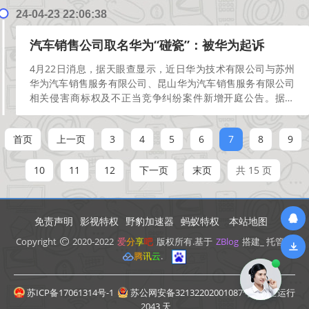
24-04-23 22:06:38
汽车销售公司取名华为“碰瓷”：被华为起诉
4月22日消息，据天眼查显示，近日华为技术有限公司与苏州
华为汽车销售服务有限公司、昆山华为汽车销售服务有限公司
相关侵害商标权及不正当竞争纠纷案件新增开庭公告。据了
解，这两起案件将于4月29日在苏州市中级人民法院开庭审...
[阅读更多]
首页
上一页
3
4
5
6
7
8
9
10
11
12
下一页
末页
共 15 页
免责声明
影视特权
野豹加速器
蚂蚁特权
本站地图
Copyright
2020-2022
爱
分
享
吧
版权所有.基于
ZBlog
搭建_ 托管于
腾
讯
云
.
苏ICP备17061314号-1
苏公网安备32132202001087号
. 安全运行
2043
天