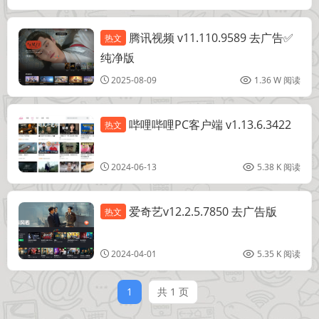
腾讯视频 v11.110.9589 去广告✅
热文
媒体播放
纯净版
2025-08-09
1.36 W 阅读
哔哩哔哩PC客户端 v1.13.6.3422
热文
媒体播放
2024-06-13
5.38 K 阅读
爱奇艺v12.2.5.7850 去广告版
热文
媒体播放
2024-04-01
5.35 K 阅读
1
共 1 页