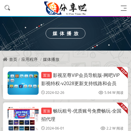
媒体播放
首页
应用程序
媒体播放
影视至尊VIP会员导航版-网吧VIP
置顶
软件分享
影视特权-v2028更新支持线路和会员
2024-02-26
5.94 W 阅读
畅玩租号-优质账号免费畅玩-全国
置顶
网吧特权
招代理
2024-06-01
2.2 W 阅读