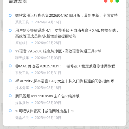
最近发表
微软常用运行库合集2026(04.16) 四月版：最新更新，全面支持
系统工具
2026年04月16日
用户到期提醒系统 4.1｜功能升级 + 自动弹窗 + XML 数据存储，
高效管理成员到期-新增邮箱提醒功能
原创软件
2026年02月28日
YY语音 v9.52.0.0 绿色纯净版 - 高效语音沟通工具✅💚
聊天娱乐
2026年02月03日
🟢MAC 修改器 v2025.1031：一键修改 + 稳定兼容🟡使用教程
系统工具
2025年10月31日
🌈 Autoitx 脚本语言 FAQ 大全 | 从入门到精通的问答指南 🌟
技术分享
2025年08月18日
腾讯视频 v11.110.9589 去广告✅纯净版
媒体播放
2025年08月09日
✨网吧软件管家【诚信网维出品】✨
无盘相关
2025年06月10日