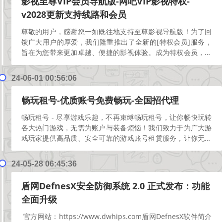
影视至尊VIP会员导航版-网吧VIP影视特权-
v2028更新支持线路和会员
尊敬的用户，感谢您一如既往地支持至尊影视导航版！为了回
馈广大用户的厚爱，我们隆重推出了全新的[特权会员]服务，
旨在为您带来更加卓越、便捷的影视体验。成为特权会员，您
将享受以下尊贵权益1. 无广告畅享：告别烦人的广告骚...
[阅
读更多]
24-06-01 00:56:06
畅玩租号-优质账号免费畅玩-全国招代理
畅玩租号 - 尽享游戏乐趣，不再束缚畅玩租号，让你畅快玩转
各大热门游戏，无需为账户与装备烦恼！我们致力于为广大游
戏玩家提供高品质、安全可靠的游戏账号租赁服务，让你无需
再为积攒金币、升级装备而苦恼，随时随地畅快游戏！为...
[阅
读更多]
24-05-28 06:45:36
盾网DefnesX安全防御系统 2.0 正式发布：功能
全面升级
官方网站：https://www.dwhips.com盾网DefnesX软件简介