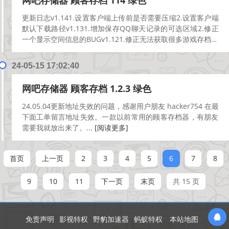
网吧存储器 顾客存档 114 绿色
更新日志v1.141.设置客户端上传前是否需要压缩2.设置客户端
默认下载路径v1.131.增加保存QQ聊天记录的可选区域2.修正
一个显示空间信息的BUGv1.121.修正无法获取很多游戏存档的
BUG2.可自由显示三个...
[阅读更多]
24-05-15 17:02:40
网吧存储器 顾客存档 1.2.3 绿色
24.05.04更新地址失效的问题，感谢用户朋友 hacker754 在最
下面工单留言地址失效。一款以前常用的顾客存档器，有朋友
需要我就放出来了。...
[阅读更多]
首页
上一页
2
3
4
5
6
7
8
9
10
11
下一页
末页
共 15 页
免责声明
影视特权
野豹加速器
蚂蚁特权
本站地图