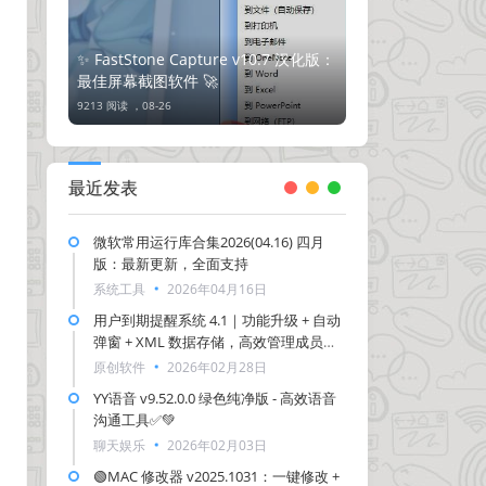
✨ FastStone Capture v10.7 汉化版：
最佳屏幕截图软件 🚀
9213 阅读 ，
08-26
最近发表
微软常用运行库合集2026(04.16) 四月
版：最新更新，全面支持
系统工具
2026年04月16日
用户到期提醒系统 4.1｜功能升级 + 自动
弹窗 + XML 数据存储，高效管理成员到
期-新增邮箱提醒功能
原创软件
2026年02月28日
YY语音 v9.52.0.0 绿色纯净版 - 高效语音
沟通工具✅💚
聊天娱乐
2026年02月03日
🟢MAC 修改器 v2025.1031：一键修改 +