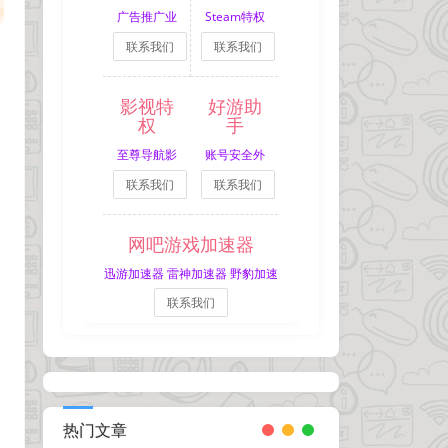
广告推广业
Steam特权
联系我们
联系我们
务
网吧租号
影视特
好游助
权
手
至尊导航影
账号安全外
联系我们
联系我们
视特权
挂拦截
网吧游戏加速器
迅游加速器 雷神加速器 野豹加速
联系我们
器
热门文章