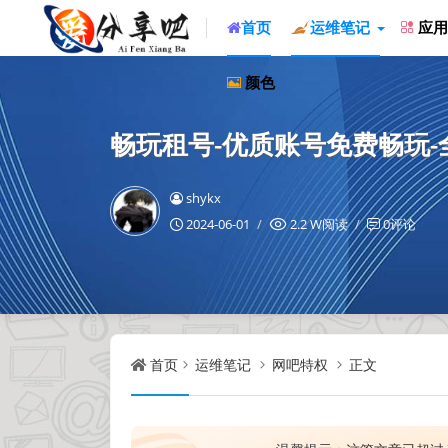
首页
运维笔记
应用
颜色
畅玩租号-优质账号免费畅玩-
shykx
2024-06-01
2.2 W阅读
0评论
首页
运维笔记
网吧特权
正文