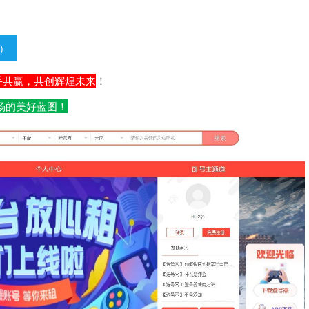
）
手共赢，共创辉煌未来
！
场的美好蓝图！