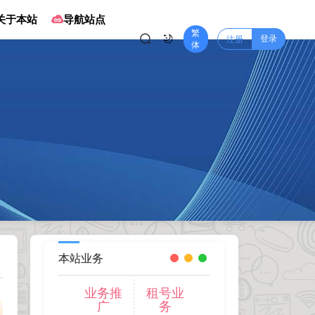
关于本站
导航站点
繁
登录
注册
体
本站业务
业务推
租号业
广
务