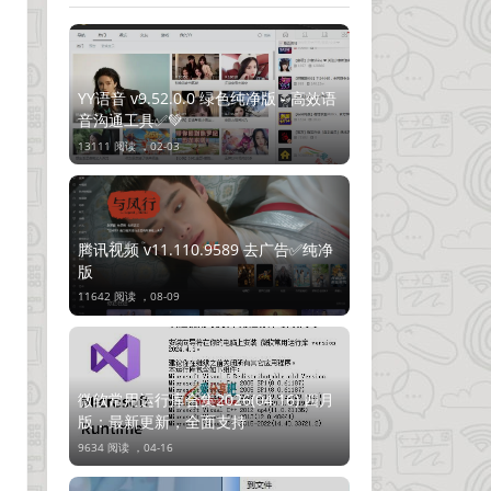
YY语音 v9.52.0.0 绿色纯净版 - 高效语
音沟通工具✅💚
13111 阅读 ，
02-03
腾讯视频 v11.110.9589 去广告✅纯净
版
11642 阅读 ，
08-09
微软常用运行库合集2026(04.16) 四月
版：最新更新，全面支持
9634 阅读 ，
04-16