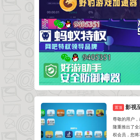
影视至
软件分享
置顶
尊敬的用户，
隆重推出了全
权会员，您将享