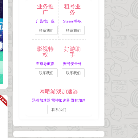
业务推
租号业
广
务
广告推广业
Steam特权
联系我们
联系我们
务
网吧租号
影视特
好游助
权
手
至尊导航影
账号安全外
联系我们
联系我们
视特权
挂拦截
网吧游戏加速器
迅游加速器 雷神加速器 野豹加速
联系我们
器