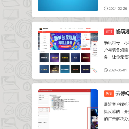
2024-02-26
畅玩
网吧特权
置顶
畅玩租号 -
户与装备烦恼
务，让你无需
2024-06-01
去除
去广告
热文
最近客户端机
挺反感的，开
的广告解决办