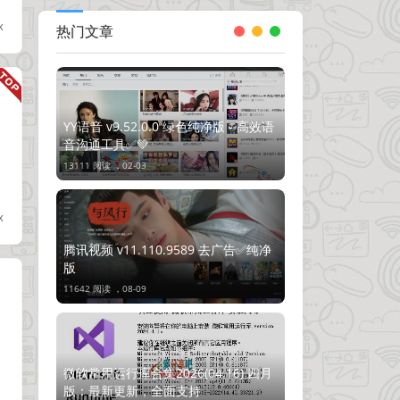
x
热门文章
YY语音 v9.52.0.0 绿色纯净版 - 高效语
音沟通工具✅💚
13111 阅读 ，
02-03
x
腾讯视频 v11.110.9589 去广告✅纯净
版
11642 阅读 ，
08-09
微软常用运行库合集2026(04.16) 四月
版：最新更新，全面支持