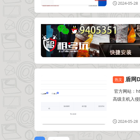
2024-05-28
盾网D
去广告
热文
官方网站：htt
高级主机入侵防御系统
2024-05-28