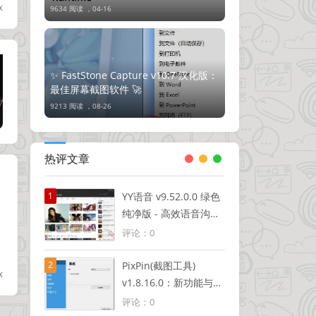
x
9634 阅读 ，
04-16
✨ FastStone Capture v10.7 汉化版：
最佳屏幕截图软件 🚀
9213 阅读 ，
08-26
热评文章
1
YY语音 v9.52.0.0 绿色
纯净版 - 高效语音沟通
工具✅💚
评论：0
2
PixPin(截图工具)
x
v1.8.16.0：新功能与优
化
评论：0