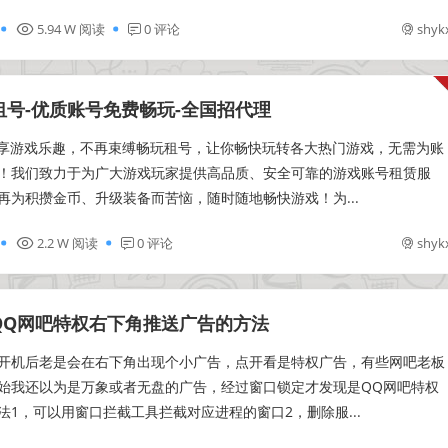
5.94 W 阅读
0 评论
shyk
租号-优质账号免费畅玩-全国招代理
 尽享游戏乐趣，不再束缚畅玩租号，让你畅快玩转各大热门游戏，无需为账
！我们致力于为广大游戏玩家提供高品质、安全可靠的游戏账号租赁服
再为积攒金币、升级装备而苦恼，随时随地畅快游戏！为...
2.2 W 阅读
0 评论
shyk
QQ网吧特权右下角推送广告的方法
开机后老是会在右下角出现个小广告，点开看是特权广告，有些网吧老板
始我还以为是万象或者无盘的广告，经过窗口锁定才发现是QQ网吧特权
法1，可以用窗口拦截工具拦截对应进程的窗口2，删除服...