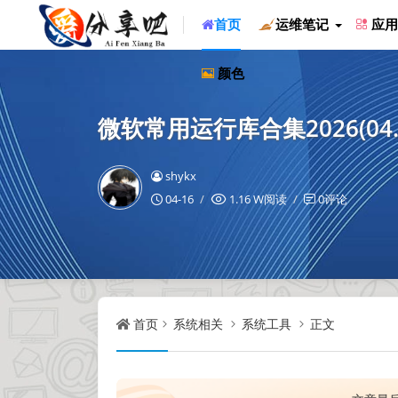
首页
运维笔记
应用
颜色
微软常用运行库合集2026(0
shykx
04-16
1.16 W阅读
0评论
首页
系统相关
系统工具
正文