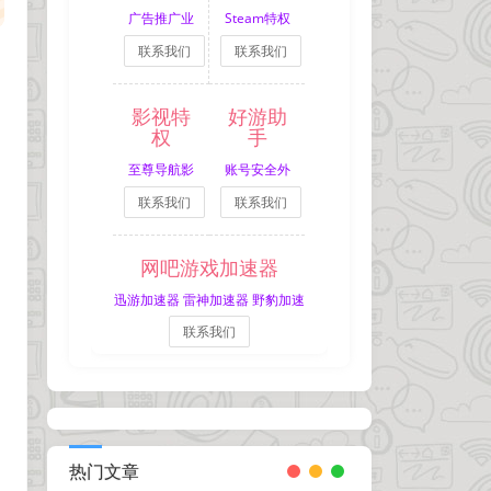
广告推广业
Steam特权
联系我们
联系我们
务
网吧租号
影视特
好游助
权
手
至尊导航影
账号安全外
联系我们
联系我们
视特权
挂拦截
网吧游戏加速器
迅游加速器 雷神加速器 野豹加速
联系我们
器
热门文章