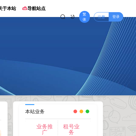
关于本站
导航站点
繁
登录
注册
体
本站业务
业务推
租号业
广
务