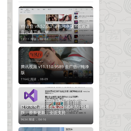
YY语音 v9.52.0.0 绿色纯净版 - 高效语
音沟通工具✅💚
13111 阅读 ，
02-03
腾讯视频 v11.110.9589 去广告✅纯净
版
11642 阅读 ，
08-09
微软常用运行库合集2026(04.16) 四月
版：最新更新，全面支持
9634 阅读 ，
04-16