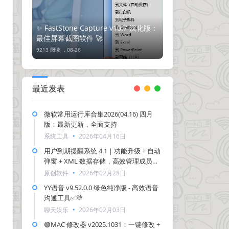
✨ FastStone Capture v10.7 汉化版：
最佳屏幕截图软件 🚀
9213 阅读 ，
08-26
最近发表
微软常用运行库合集2026(04.16) 四月
版：最新更新，全面支持
系统工具
2026年04月16日
用户到期提醒系统 4.1｜功能升级 + 自动
弹窗 + XML 数据存储，高效管理成员到
期-新增邮箱提醒功能
原创软件
2026年02月28日
YY语音 v9.52.0.0 绿色纯净版 - 高效语音
沟通工具✅💚
聊天娱乐
2026年02月03日
🟢MAC 修改器 v2025.1031：一键修改 +