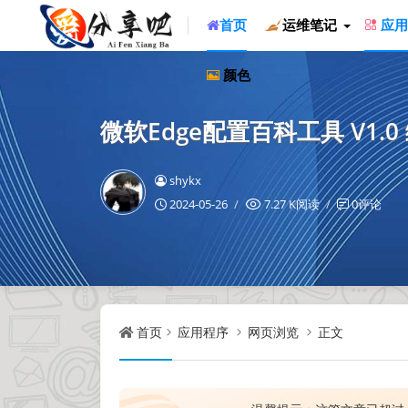
首页
运维笔记
应用
颜色
微软Edge配置百科工具 V1.
shykx
2024-05-26
7.27 K阅读
0评论
首页
应用程序
网页浏览
正文