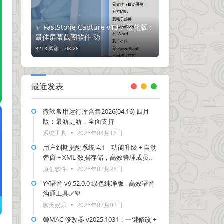
✨ FastStone Capture v10.7 汉化版：
最佳屏幕截图软件 🚀
9213 阅读 ，
08-26
最近发表
微软常用运行库合集2026(04.16) 四月
版：最新更新，全面支持
系统工具
2026年04月16日
用户到期提醒系统 4.1｜功能升级 + 自动
弹窗 + XML 数据存储，高效管理成员到
期-新增邮箱提醒功能
原创软件
2026年02月28日
YY语音 v9.52.0.0 绿色纯净版 - 高效语音
沟通工具✅💚
聊天娱乐
2026年02月03日
🟢MAC 修改器 v2025.1031：一键修改 +