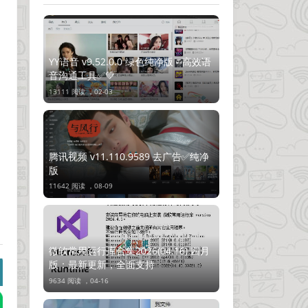
YY语音 v9.52.0.0 绿色纯净版 - 高效语
音沟通工具✅💚
13111 阅读 ，
02-03
腾讯视频 v11.110.9589 去广告✅纯净
版
11642 阅读 ，
08-09
微软常用运行库合集2026(04.16) 四月
版：最新更新，全面支持
9634 阅读 ，
04-16