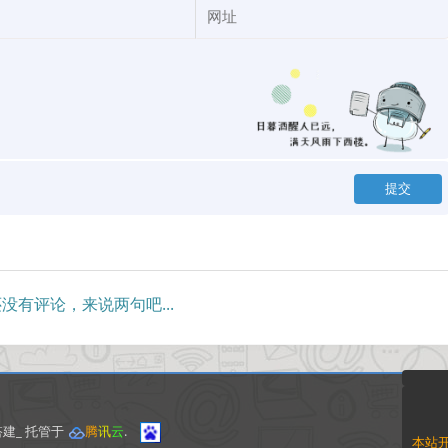
没有评论，来说两句吧...
搭建_ 托管于
腾
讯
云
.
本站开