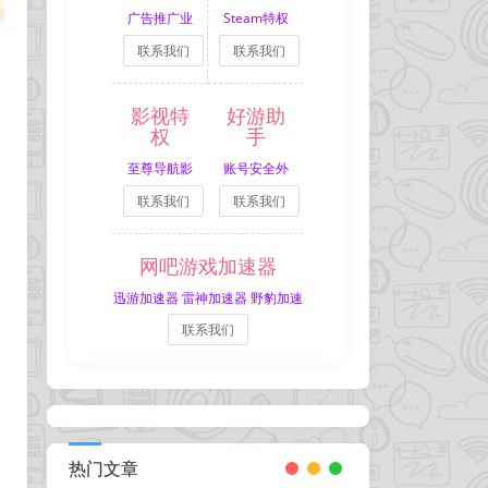
广告推广业
Steam特权
联系我们
联系我们
务
网吧租号
影视特
好游助
权
手
至尊导航影
账号安全外
联系我们
联系我们
视特权
挂拦截
网吧游戏加速器
迅游加速器 雷神加速器 野豹加速
联系我们
器
热门文章