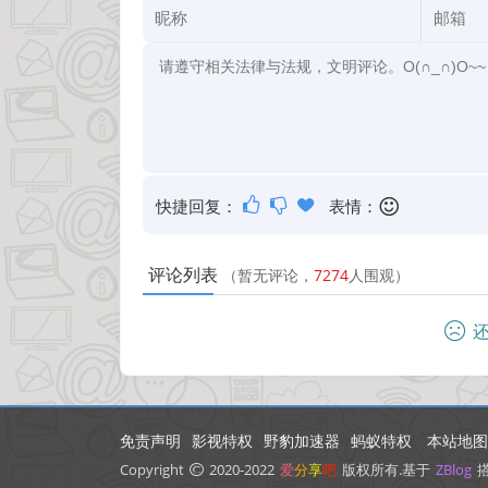
快捷回复：
表情：
评论列表
（暂无评论，
7274
人围观）
还
免责声明
影视特权
野豹加速器
蚂蚁特权
本站地图
Copyright
2020-2022
爱
分
享
吧
版权所有.基于
ZBlog