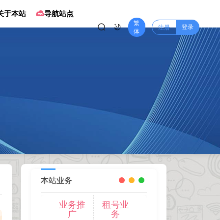
关于本站
导航站点
繁
登录
注册
体
本站业务
业务推
租号业
广
务