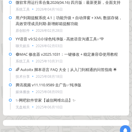
微软常用运行库合集2026(04.16) 四月版：最新更新，全面支持
系统工具
2026年04月16日
用户到期提醒系统 4.1｜功能升级 + 自动弹窗 + XML 数据存储，
高效管理成员到期-新增邮箱提醒功能
原创软件
2026年02月28日
YY语音 v9.52.0.0 绿色纯净版 - 高效语音沟通工具✅💚
聊天娱乐
2026年02月03日
🟢MAC 修改器 v2025.1031：一键修改 + 稳定兼容🟡使用教程
系统工具
2025年10月31日
🌈 Autoitx 脚本语言 FAQ 大全 | 从入门到精通的问答指南 🌟
技术分享
2025年08月18日
腾讯视频 v11.110.9589 去广告✅纯净版
媒体播放
2025年08月09日
✨网吧软件管家【诚信网维出品】✨
无盘相关
2025年06月10日