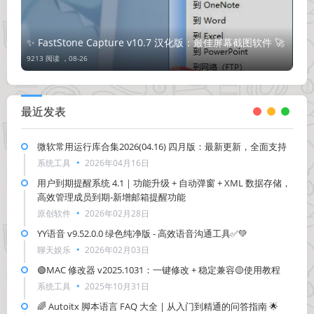
✨ FastStone Capture v10.7 汉化版：最佳屏幕截图软件 🚀
9213 阅读 ，
08-26
最近发表
微软常用运行库合集2026(04.16) 四月版：最新更新，全面支持
系统工具
2026年04月16日
用户到期提醒系统 4.1｜功能升级 + 自动弹窗 + XML 数据存储，
高效管理成员到期-新增邮箱提醒功能
原创软件
2026年02月28日
YY语音 v9.52.0.0 绿色纯净版 - 高效语音沟通工具✅💚
聊天娱乐
2026年02月03日
🟢MAC 修改器 v2025.1031：一键修改 + 稳定兼容🟡使用教程
系统工具
2025年10月31日
🌈 Autoitx 脚本语言 FAQ 大全 | 从入门到精通的问答指南 🌟