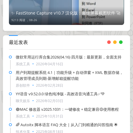
✨ FastStone Capture v10.7 汉化版：最佳屏幕截图软件 🚀
9213 阅读 ，
08-26
最近发表
微软常用运行库合集2026(04.16) 四月版：最新更新，全面支持
系统工具
2026年04月16日
用户到期提醒系统 4.1｜功能升级 + 自动弹窗 + XML 数据存储，
高效管理成员到期-新增邮箱提醒功能
原创软件
2026年02月28日
YY语音 v9.52.0.0 绿色纯净版 - 高效语音沟通工具✅💚
聊天娱乐
2026年02月03日
🟢MAC 修改器 v2025.1031：一键修改 + 稳定兼容🟡使用教程
系统工具
2025年10月31日
🌈 Autoitx 脚本语言 FAQ 大全 | 从入门到精通的问答指南 🌟
技术分享
2025年08月18日