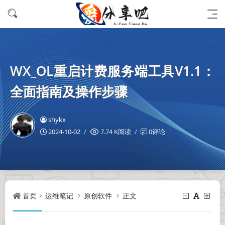
WX_OL重启计费服务端工具V1.1：
全面指南及操作步骤
shykx
2024-10-02
7.74 K阅读
0评论
首页
运维笔记
原创软件
正文