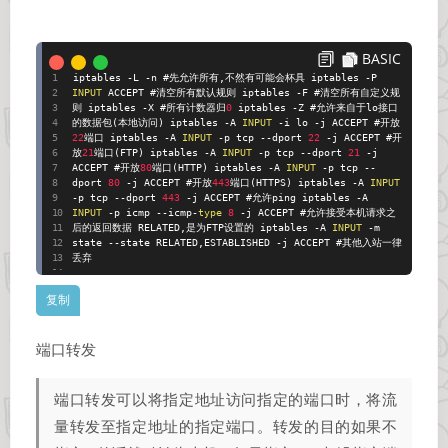
BASIC
iptables
-
L
-
n #先允许所有
,
不然有可能会杯具 iptables
-
P
INPUT
ACCEPT #清空所有默认规则 iptables
-
F #清空所有自定义规
则 iptables
-
X #所有计数器归
0
iptables
-
Z #允许来自于lo接口
的数据包
(
本地访问
)
iptables
-
A
INPUT
-
i lo
-
j ACCEPT #开放
22
端口 iptables
-
A
INPUT
-
p tcp
-
-
dport
22
-
j ACCEPT #开
放
21
端口
(
FTP
)
iptables
-
A
INPUT
-
p tcp
-
-
dport
21
-
j
ACCEPT #开放
80
端口
(
HTTP
)
iptables
-
A
INPUT
-
p tcp
-
-
dport
80
-
j ACCEPT #开放
443
端口
(
HTTPS
)
iptables
-
A
INPUT
-
p tcp
-
-
dport
443
-
j ACCEPT #允许ping iptables
-
A
INPUT
-
p icmp
-
-
icmp
-
type
8
-
j ACCEPT #允许接受本机请求之
后的返回数据 RELATED
,
是为FTP设置的 iptables
-
A
INPUT
-
m
state
-
-
state RELATED
,
ESTABLISHED
-
j ACCEPT #其他入站一律
丢弃
端口转发
端口转发可以将指定地址访问指定的端口时，将流
量转发至指定地址的指定端口。转发的目的如果不