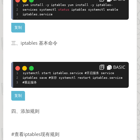
yum install
-
y iptables yum install
-
y iptables
-
services systemctl
status
iptables systemctl enable
iptables.service
三、iptables 基本命令
BASIC
systemctl start iptables.service #开启服务 service
iptables save #保存 systemctl restart iptables.service
#重起服务
四、添加规则
#查看iptables现有规则