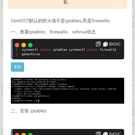
新。
CentOS7默认的防火墙不是iptables,而是firewalle.
一、查看iptables、firewalle、selinux状态
BASIC
systemctl
status
iptables systemctl
status
firewalld
getenforce
二、安装 iptables
BASIC