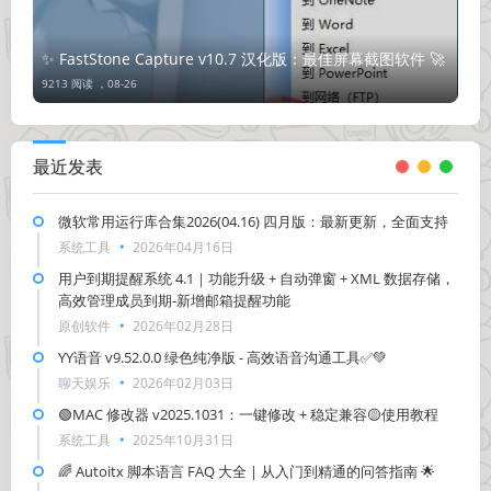
✨ FastStone Capture v10.7 汉化版：最佳屏幕截图软件 🚀
9213 阅读 ，
08-26
最近发表
微软常用运行库合集2026(04.16) 四月版：最新更新，全面支持
系统工具
2026年04月16日
用户到期提醒系统 4.1｜功能升级 + 自动弹窗 + XML 数据存储，
高效管理成员到期-新增邮箱提醒功能
原创软件
2026年02月28日
YY语音 v9.52.0.0 绿色纯净版 - 高效语音沟通工具✅💚
聊天娱乐
2026年02月03日
🟢MAC 修改器 v2025.1031：一键修改 + 稳定兼容🟡使用教程
系统工具
2025年10月31日
🌈 Autoitx 脚本语言 FAQ 大全 | 从入门到精通的问答指南 🌟