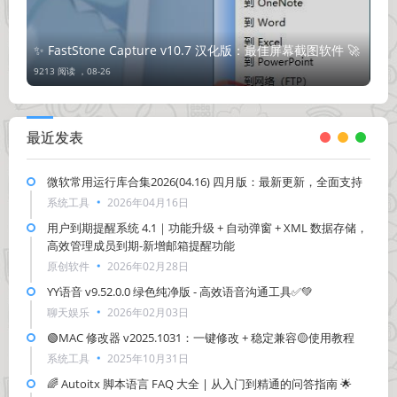
✨ FastStone Capture v10.7 汉化版：最佳屏幕截图软件 🚀
9213 阅读 ，
08-26
最近发表
微软常用运行库合集2026(04.16) 四月版：最新更新，全面支持
系统工具
2026年04月16日
用户到期提醒系统 4.1｜功能升级 + 自动弹窗 + XML 数据存储，
高效管理成员到期-新增邮箱提醒功能
原创软件
2026年02月28日
YY语音 v9.52.0.0 绿色纯净版 - 高效语音沟通工具✅💚
聊天娱乐
2026年02月03日
🟢MAC 修改器 v2025.1031：一键修改 + 稳定兼容🟡使用教程
系统工具
2025年10月31日
🌈 Autoitx 脚本语言 FAQ 大全 | 从入门到精通的问答指南 🌟