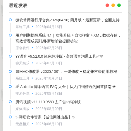
最近发表
微软常用运行库合集2026(04.16) 四月版：最新更新，全面支持
系统工具
2026年04月16日
用户到期提醒系统 4.1｜功能升级 + 自动弹窗 + XML 数据存储，
高效管理成员到期-新增邮箱提醒功能
原创软件
2026年02月28日
YY语音 v9.52.0.0 绿色纯净版 - 高效语音沟通工具✅💚
聊天娱乐
2026年02月03日
🟢MAC 修改器 v2025.1031：一键修改 + 稳定兼容🟡使用教程
系统工具
2025年10月31日
🌈 Autoitx 脚本语言 FAQ 大全 | 从入门到精通的问答指南 🌟
技术分享
2025年08月18日
腾讯视频 v11.110.9589 去广告✅纯净版
媒体播放
2025年08月09日
✨网吧软件管家【诚信网维出品】✨
无盘相关
2025年06月10日